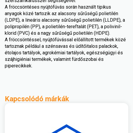
szerszámkarusszel segítségével.
A fröccsöntéses nyújtófúvás során használt tipikus
anyagok közé tartozik az alacsony sűrűségű polietilén
(LDPE), a lineáris alacsony sűrűségű polietilén (LLDPE), a
polipropilén (PP), a polietilén-tereftalát (PET), a polivinil-
klorid (PVC) és a nagy sűrűségű polietilén (HDPE).
A fröccsöntéssel, nyújtófúvással előállított termékek közé
tartoznak például a szénsavas és üdítőitalos palackok,
étolajos tartályok, agrokémiai tartályok, egészségügyi és
szájhigiéniai termékek, valamint fürdőszobai és
piperecikkek.
Kapcsolódó márkák