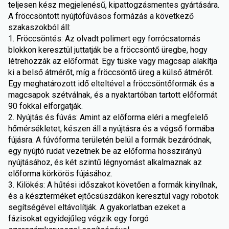
teljesen kész megjelenésű, kipattogzásmentes gyártására.
A fröccsöntött nyújtófúvásos formázás a következő
szakaszokból áll:
1. Fröccsöntés: Az olvadt polimert egy forrócsatornás
blokkon keresztül juttatják be a fröccsöntő üregbe, hogy
létrehozzák az előformát. Egy tüske vagy magcsap alakítja
ki a belső átmérőt, míg a fröccsöntő üreg a külső átmérőt.
Egy meghatározott idő elteltével a fröccsöntőformák és a
magcsapok szétválnak, és a nyaktartóban tartott előformát
90 fokkal elforgatják.
2. Nyújtás és fúvás: Amint az előforma eléri a megfelelő
hőmérsékletet, készen áll a nyújtásra és a végső formába
fújásra. A fúvóforma területén belül a formák bezáródnak,
egy nyújtó rudat vezetnek be az előforma hosszirányú
nyújtásához, és két szintű légnyomást alkalmaznak az
előforma körkörös fújásához.
3. Kilökés: A hűtési időszakot követően a formák kinyílnak,
és a készterméket ejtőcsúszdákon keresztül vagy robotok
segítségével eltávolítják. A gyakorlatban ezeket a
fázisokat egyidejűleg végzik egy forgó