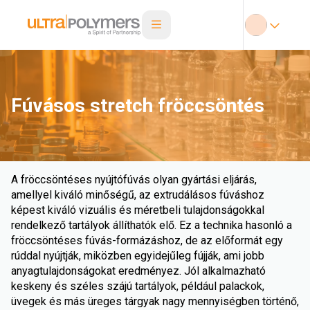
Fúvásos stretch fröccsöntés
A fröccsöntéses nyújtófúvás olyan gyártási eljárás,
amellyel kiváló minőségű, az extrudálásos fúváshoz
képest kiváló vizuális és méretbeli tulajdonságokkal
rendelkező tartályok állíthatók elő. Ez a technika hasonló a
fröccsöntéses fúvás-formázáshoz, de az előformát egy
rúddal nyújtják, miközben egyidejűleg fújják, ami jobb
anyagtulajdonságokat eredményez. Jól alkalmazható
keskeny és széles szájú tartályok, például palackok,
üvegek és más üreges tárgyak nagy mennyiségben történő,