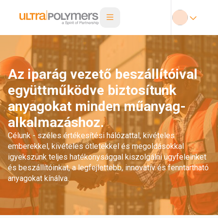
Az iparág vezető beszállítóival
együttműködve biztosítunk
anyagokat minden műanyag-
alkalmazáshoz.
Célunk - széles értékesítési hálózattal, kivételes
emberekkel, kivételes ötletekkel és megoldásokkal
igyekszünk teljes hatékonysággal kiszolgálni ügyfeleinket
és beszállítóinkat, a legfejlettebb, innovatív és fenntartható
anyagokat kínálva.