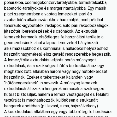
poharakba, csemegekonzervtartályokba, terméktálcákba,
babatörlő-tartályokba és margarintartályokba. Egy másik
piaci szegmensben a vastag lemezeket ipari és
szabadidős alkalmazásokhoz használják, mint például
teherautó-ágybetétek, raklapok, autóipari rakodószalagok,
játszótéri berendezések és csónakok. Az extrudált
lemezek harmadik elsődleges felhasználási területe a
geomembránok, ahol a lapos lemezeket bányászati
alkalmazásokhoz és kommunális hulladékelhelyezéshez
használt nagyméretű elszigetelő rendszerekbe hegesztik.
A lemez/fólia extrudálási eljárás során műanyagot
extrudálnak, és a szükséges hűtés biztosításához egy
meghatározott, általában három vagy négy hűtőtekercset
használnak. Ezeket a tekercseket kalander- vagy
"hűtőhengereknek" is nevezik. A műanyag lemezek
extrudálásánál ezek a hengerek nemcsak a szükséges
hűtést biztosítják, hanem a lemez vastagságát és felületi
textúráját is meghatározzák, különösen a strukturált
hengerek esetében (pl. levant, sima, hajszálvékony).
A koextrudálást általában egy vagy több réteg felhordására