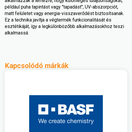
alkalmazzák a lemezre, hogy különleges tulajdonságokat,
például puha tapintást vagy "tapadást", UV-abszorpciót,
matt felületet vagy energia-visszaverődést biztosítsanak.
Ez a technika javítja a végtermék funkcionalitását és
esztétikáját, így a legkülönbözőbb alkalmazásokhoz teszi
alkalmassá.
Kapcsolódó márkák