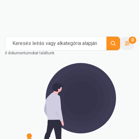
Ipari
Kompaundálás
Medical and Healthcare
Mass Transportation
Flexible Packaging
Rigid Packaging
Consumer Goods
Building & Construction
0
Keresés leírás vagy alkategória alapján
0 dokumentumokat találtunk