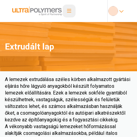
Extrudált lap
A lemezek extrudálása széles körben alkalmazott gyártási
eljárás hőre lágyuló anyagokból készült folyamatos
lemezek előállítására. Ezek a lemezek sokféle gyantából
készülhetnek, vastagságuk, szélességük és felületük
változatos lehet, és számos alkalmazásban használják
őket, a csomagolóanyagoktól és autóipari alkatrészektől
kezdve az építőanyagokig és a fogyasztási cikkekig.
A vékonyabb vastagságú lemezeket hőformázással
alakítják csomagolási alkalmazásokba, például italos