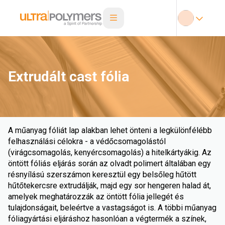
Extrudált cast fólia
A műanyag fóliát lap alakban lehet önteni a legkülönfélébb
felhasználási célokra - a védőcsomagolástól
(virágcsomagolás, kenyércsomagolás) a hitelkártyákig. Az
öntött fóliás eljárás során az olvadt polimert általában egy
résnyílású szerszámon keresztül egy belsőleg hűtött
hűtőtekercsre extrudálják, majd egy sor hengeren halad át,
amelyek meghatározzák az öntött fólia jellegét és
tulajdonságait, beleértve a vastagságot is. A többi műanyag
fóliagyártási eljáráshoz hasonlóan a végtermék a színek,