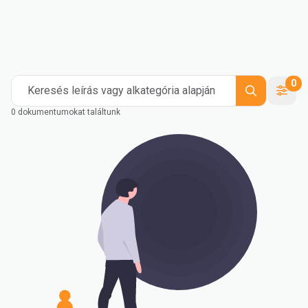
Ipari
Kompaundálás
Medical and Healthcare
Mass Transportation
Flexible Packaging
Rigid Packaging
Consumer Goods
Building & Construction
0
Keresés leírás vagy alkategória alapján
0 dokumentumokat találtunk