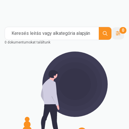
Ipari
Kompaundálás
Medical and Healthcare
Mass Transportation
Flexible Packaging
Rigid Packaging
Consumer Goods
Building & Construction
0
Keresés leírás vagy alkategória alapján
0 dokumentumokat találtunk