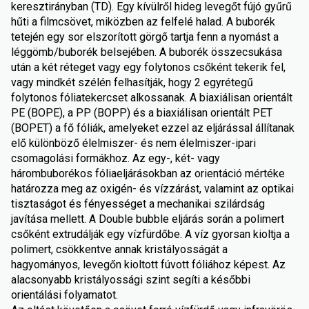
keresztirányban (TD). Egy kívülről hideg levegőt fújó gyűrű
hűti a filmcsövet, miközben az felfelé halad. A buborék
tetején egy sor elszorított görgő tartja fenn a nyomást a
léggömb/buborék belsejében. A buborék összecsukása
után a két réteget vagy egy folytonos csőként tekerik fel,
vagy mindkét szélén felhasítják, hogy 2 egyrétegű
folytonos fóliatekercset alkossanak. A biaxiálisan orientált
PE (BOPE), a PP (BOPP) és a biaxiálisan orientált PET
(BOPET) a fő fóliák, amelyeket ezzel az eljárással állítanak
elő különböző élelmiszer- és nem élelmiszer-ipari
csomagolási formákhoz. Az egy-, két- vagy
hárombuborékos fóliaeljárásokban az orientáció mértéke
határozza meg az oxigén- és vízzárást, valamint az optikai
tisztaságot és fényességet a mechanikai szilárdság
javítása mellett. A Double bubble eljárás során a polimert
csőként extrudálják egy vízfürdőbe. A víz gyorsan kioltja a
polimert, csökkentve annak kristályosságát a
hagyományos, levegőn kioltott fúvott fóliához képest. Az
alacsonyabb kristályossági szint segíti a későbbi
orientálási folyamatot.