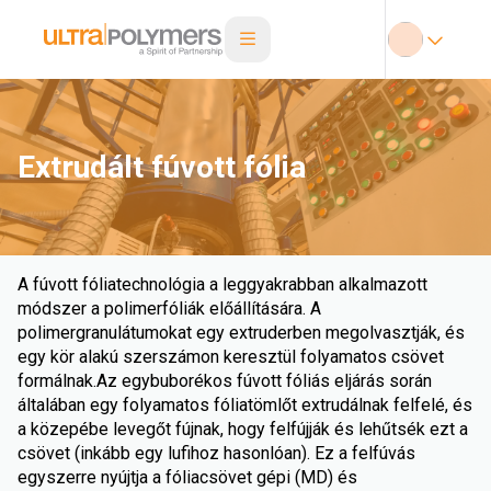
Extrudált fúvott fólia
A fúvott fóliatechnológia a leggyakrabban alkalmazott
módszer a polimerfóliák előállítására. A
polimergranulátumokat egy extruderben megolvasztják, és
egy kör alakú szerszámon keresztül folyamatos csövet
formálnak.Az egybuborékos fúvott fóliás eljárás során
általában egy folyamatos fóliatömlőt extrudálnak felfelé, és
a közepébe levegőt fújnak, hogy felfújják és lehűtsék ezt a
csövet (inkább egy lufihoz hasonlóan). Ez a felfúvás
egyszerre nyújtja a fóliacsövet gépi (MD) és