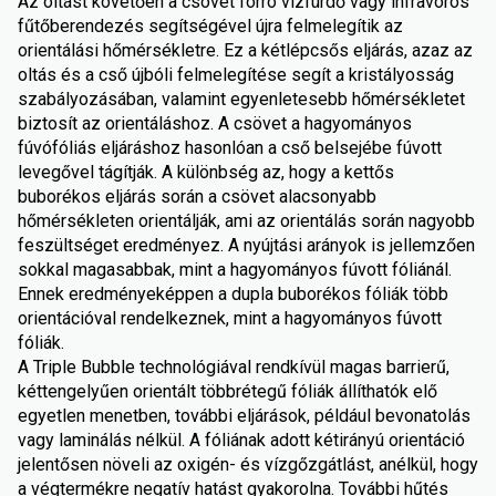
Az oltást követően a csövet forró vízfürdő vagy infravörös
fűtőberendezés segítségével újra felmelegítik az
orientálási hőmérsékletre. Ez a kétlépcsős eljárás, azaz az
oltás és a cső újbóli felmelegítése segít a kristályosság
szabályozásában, valamint egyenletesebb hőmérsékletet
biztosít az orientáláshoz. A csövet a hagyományos
fúvófóliás eljáráshoz hasonlóan a cső belsejébe fúvott
levegővel tágítják. A különbség az, hogy a kettős
buborékos eljárás során a csövet alacsonyabb
hőmérsékleten orientálják, ami az orientálás során nagyobb
feszültséget eredményez. A nyújtási arányok is jellemzően
sokkal magasabbak, mint a hagyományos fúvott fóliánál.
Ennek eredményeképpen a dupla buborékos fóliák több
orientációval rendelkeznek, mint a hagyományos fúvott
fóliák.
A Triple Bubble technológiával rendkívül magas barrierű,
kéttengelyűen orientált többrétegű fóliák állíthatók elő
egyetlen menetben, további eljárások, például bevonatolás
vagy laminálás nélkül. A fóliának adott kétirányú orientáció
jelentősen növeli az oxigén- és vízgőzgátlást, anélkül, hogy
a végtermékre negatív hatást gyakorolna. További hűtés