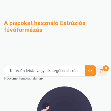
A piacokat használó Extrúziós
fúvóformázás
Ipari
Kompaundálás
Medical and Healthcare
Mass Transportation
Flexible Packaging
Rigid Packaging
Consumer Goods
Building & Construction
0
Keresés leírás vagy alkategória alapján
0 dokumentumokat találtunk