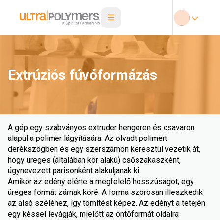
Extrúziós fúvóformázás
A gép egy szabványos extruder hengeren és csavaron
alapul a polimer lágyítására. Az olvadt polimert
derékszögben és egy szerszámon keresztül vezetik át,
hogy üreges (általában kör alakú) csőszakaszként,
úgynevezett parisonként alakuljanak ki.
Amikor az edény elérte a megfelelő hosszúságot, egy
üreges formát zárnak köré. A forma szorosan illeszkedik
az alsó széléhez, így tömítést képez. Az edényt a tetején
egy késsel levágják, mielőtt az öntőformát oldalra