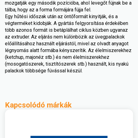
mozgatják egy második pozícióba, ahol levegőt fújnak be a
tálba, hogy az a forma formájára fújja fel.
Egy hűtési időszak után az öntőformát kinyitják, és a
végterméket kidobják. A gyártás felgyorsítása érdekében
több azonos formát is betáplálhat ciklus közben ugyanaz
az extruder. Az eljárás nem különbözik az üvegpalackok
előállításához használt eljárástól, mivel az olvadt anyagot
légnyomás alatt formába kényszerítik. Az élelmiszerekhez
(ketchup, majonéz stb.) és nem élelmiszerekhez
(mosogatószerek, tisztítószerek stb.) használt, kis nyakú
palackok többsége fúvással készül.
Kapcsolódó márkák