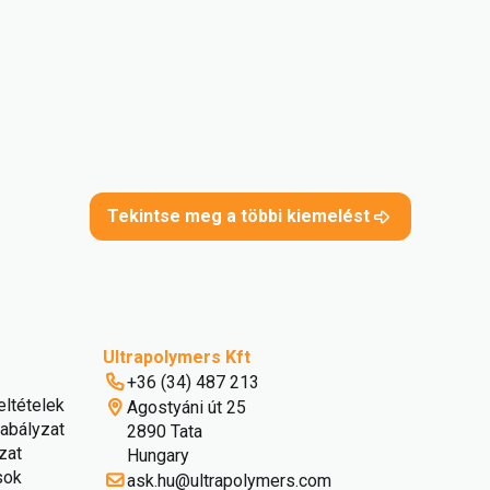
Tekintse meg a többi kiemelést
Ultrapolymers Kft
+36 (34) 487 213
eltételek
Agostyáni út 25
abályzat
2890 Tata
zat
Hungary
sok
ask.hu@ultrapolymers.com