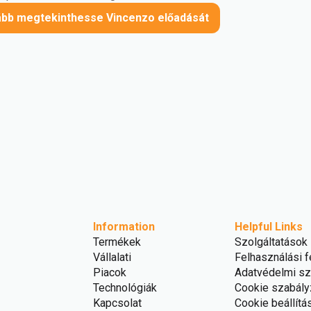
lább megtekinthesse Vincenzo előadását
Information
Helpful Links
Termékek
Szolgáltatások
Vállalati
Felhasználási f
Piacok
Adatvédelmi sz
Technológiák
Cookie szabály
Kapcsolat
Cookie beállítá