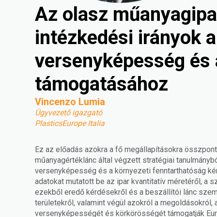
Az olasz műanyagipar
intézkedési irányok a
versenyképesség és 
támogatásához
Vincenzo Lumia
Ügyvezető igazgató
PlasticsEurope Italia
Ez az előadás azokra a fő megállapításokra összponto
műanyagértéklánc által végzett stratégiai tanulmánybó
versenyképesség és a környezeti fenntarthatóság k
adatokat mutatott be az ipar kvantitatív méretéről, a 
ezekből eredő kérdésekről és a beszállítói lánc szem
területekről, valamint végül azokról a megoldásokról
versenyképességét és körkörösségét támogatják Eu