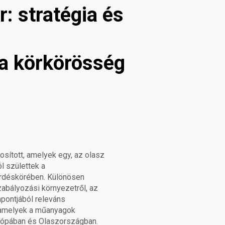
: stratégia és
a körkörösség
sított, amelyek egy, az olasz
l születtek a
érdéskörében. Különösen
szabályozási környezetről, az
pontjából releváns
, amelyek a műanyagok
rópában és Olaszországban.