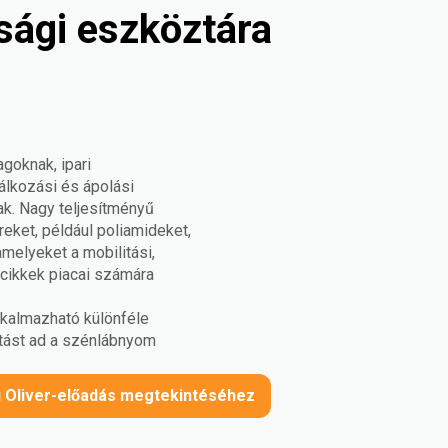
sági eszköztára
goknak, ipari
álkozási és ápolási
k. Nagy teljesítményű
eket, például poliamideket,
melyeket a mobilitási,
 cikkek piacai számára
lkalmazható különféle
ítást ad a szénlábnyom
bi Oliver-előadás megtekintéséhez