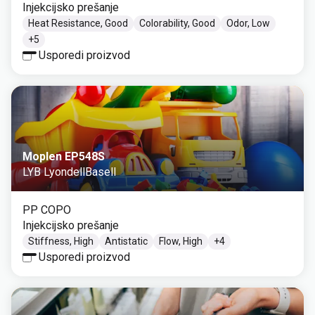
Injekcijsko prešanje
Heat Resistance, Good
Colorability, Good
Odor, Low
+
5
Usporedi proizvod
Moplen EP548S
LYB LyondellBasell
PP COPO
Injekcijsko prešanje
Stiffness, High
Antistatic
Flow, High
+
4
Usporedi proizvod