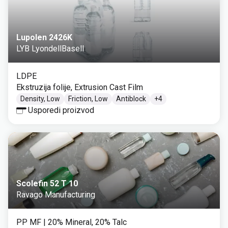
Lupolen 2426K
LYB LyondellBasell
LDPE
Ekstruzija folije, Extrusion Cast Film
Density, Low
Friction, Low
Antiblock
+
4
Usporedi proizvod
Scolefin 52 T 10
Ravago Manufacturing
PP MF
| 20% Mineral, 20% Talc