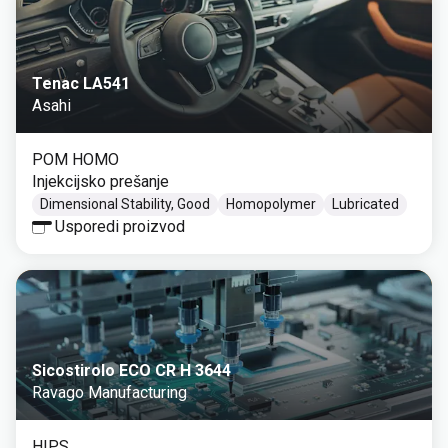
Tenac LA541
Asahi
POM HOMO
Injekcijsko prešanje
Dimensional Stability, Good
Homopolymer
Lubricated
Usporedi proizvod
Sicostirolo ECO CR H 3644
Ravago Manufacturing
HIPS