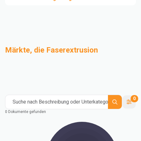
Märkte, die Faserextrusion
Compoundierung
Industrie
Medical and Healthcare
Mass Transportation
Flexible Packaging
Rigid Packaging
Consumer Goods
Building & Construction
0
Suche nach Beschreibung oder Unterkategorie
0 Dokumente gefunden