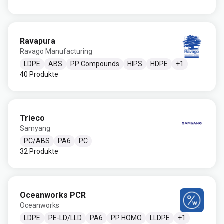
Ravapura
Ravago Manufacturing
LDPE
ABS
PP Compounds
HIPS
HDPE
+
1
40 Produkte
Trieco
Samyang
PC/ABS
PA6
PC
32 Produkte
Oceanworks PCR
Oceanworks
LDPE
PE-LD/LLD
PA6
PP HOMO
LLDPE
+
1