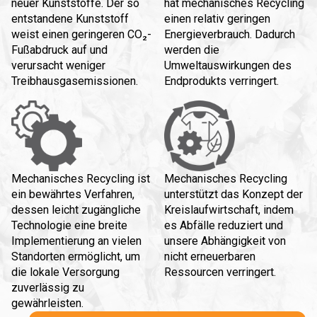
neuer Kunststoffe. Der so
hat mechanisches Recycling
entstandene Kunststoff
einen relativ geringen
weist einen geringeren CO₂-
Energieverbrauch. Dadurch
Fußabdruck auf und
werden die
verursacht weniger
Umweltauswirkungen des
Treibhausgasemissionen.
Endprodukts verringert.
Mechanisches Recycling ist
Mechanisches Recycling
ein bewährtes Verfahren,
unterstützt das Konzept der
dessen leicht zugängliche
Kreislaufwirtschaft, indem
Technologie eine breite
es Abfälle reduziert und
Implementierung an vielen
unsere Abhängigkeit von
Standorten ermöglicht, um
nicht erneuerbaren
die lokale Versorgung
Ressourcen verringert.
zuverlässig zu
gewährleisten.