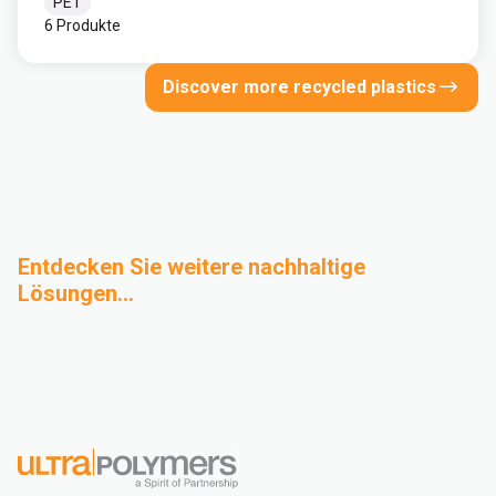
PET
6 Produkte
Discover more recycled plastics
Entdecken Sie weitere nachhaltige
Lösungen...
Biobasierte
Advanced Recycling
Design für
Nachhaltigkeits-
Polymere
Nachhaltigkeit
Glossar