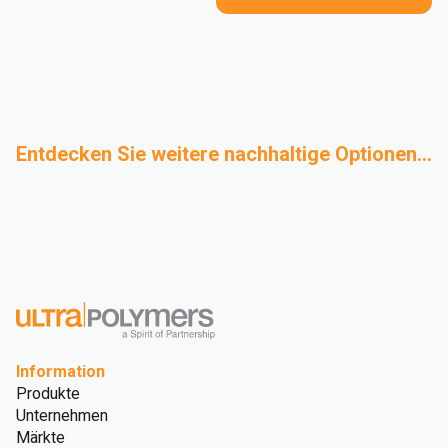
Entdecken Sie weitere nachhaltige Optionen...
Mechanisches
Biobasierte
Design für
Glossar zur
Recycling
Polymere
Nachhaltigkeit
Nachhaltigkeit
Information
Produkte
Unternehmen
Märkte