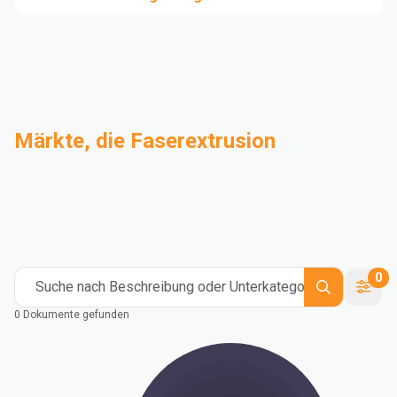
Märkte, die Faserextrusion
Compoundierung
Industrie
Medical and Healthcare
Mass Transportation
Flexible Packaging
Rigid Packaging
Consumer Goods
Building & Construction
0
Suche nach Beschreibung oder Unterkategorie
0 Dokumente gefunden