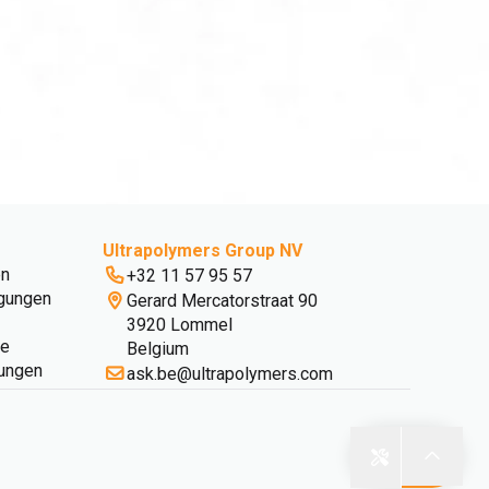
Ultrapolymers Group NV
en
+32 11 57 95 57
gungen
Gerard Mercatorstraat 90
3920 Lommel
ie
Belgium
lungen
ask.be@ultrapolymers.com