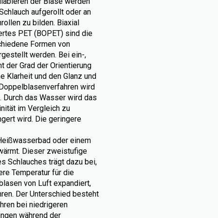
llabieren der Blase werden
chlauch aufgerollt oder an
ollen zu bilden. Biaxial
iertes PET (BOPET) sind die
schiedene Formen von
estellt werden. Bei ein-,
t der Grad der Orientierung
e Klarheit und den Glanz und
Doppelblasenverfahren wird
t. Durch das Wasser wird das
nität im Vergleich zu
gert wird. Die geringere
 Heißwasserbad oder einem
rwärmt. Dieser zweistufige
 Schlauches trägt dazu bei,
gere Temperatur für die
blasen von Luft expandiert,
hren. Der Unterschied besteht
hren bei niedrigeren
ungen während der