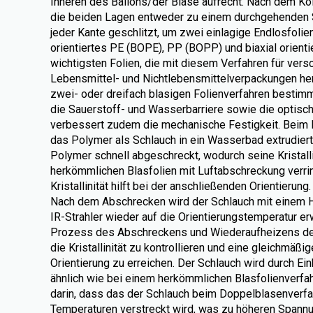
Inneren des Ballons/der Blase aufrecht. Nach dem Ko
die beiden Lagen entweder zu einem durchgehenden S
jeder Kante geschlitzt, um zwei einlagige Endlosfolienr
orientiertes PE (BOPE), PP (BOPP) und biaxial orient
wichtigsten Folien, die mit diesem Verfahren für ver
Lebensmittel- und Nichtlebensmittelverpackungen herg
zwei- oder dreifach blasigen Folienverfahren bestimm
die Sauerstoff- und Wasserbarriere sowie die optisch
verbessert zudem die mechanische Festigkeit. Beim 
das Polymer als Schlauch in ein Wasserbad extrudier
Polymer schnell abgeschreckt, wodurch seine Kristalli
herkömmlichen Blasfolien mit Luftabschreckung verrin
Kristallinität hilft bei der anschließenden Orientierung.
Nach dem Abschrecken wird der Schlauch mit einem
IR-Strahler wieder auf die Orientierungstemperatur e
Prozess des Abschreckens und Wiederaufheizens des
die Kristallinität zu kontrollieren und eine gleichmäßi
Orientierung zu erreichen. Der Schlauch wird durch Ein
ähnlich wie bei einem herkömmlichen Blasfolienverfa
darin, dass das der Schlauch beim Doppelblasenverfa
Temperaturen verstreckt wird, was zu höheren Spann