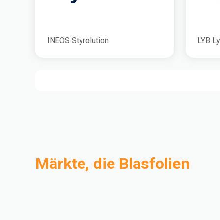
INEOS Styrolution
LYB Ly
Märkte, die Blasfolien
Compoundierung
Industrie
Medical and Healthcare
Mass Transportation
Flexible Packaging
Rigid Packaging
Consumer Goods
Building & Construction