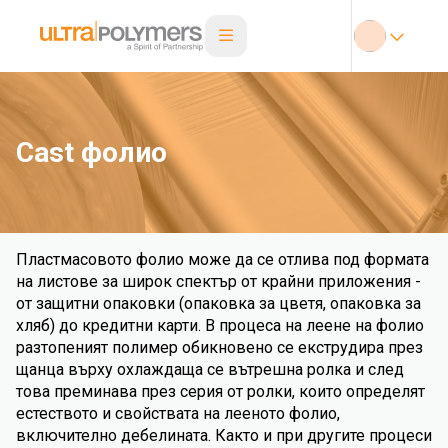
Cast фолио
Пластмасовото фолио може да се отлива под формата
на листове за широк спектър от крайни приложения -
от защитни опаковки (опаковка за цветя, опаковка за
хляб) до кредитни карти. В процеса на леене на фолио
разтопеният полимер обикновено се екструдира през
щанца върху охлаждаща се вътрешна ролка и след
това преминава през серия от ролки, които определят
естеството и свойствата на лееното фолио,
включително дебелината. Както и при другите процеси