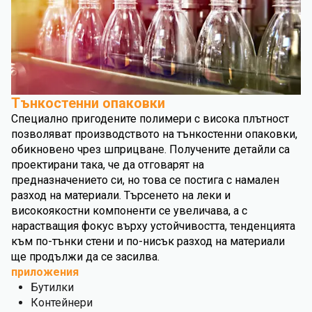
Тънкостенни опаковки
Специално пригодените полимери с висока плътност
позволяват производството на тънкостенни опаковки,
обикновено чрез шприцване. Получените детайли са
проектирани така, че да отговарят на
предназначението си, но това се постига с намален
разход на материали. Търсенето на леки и
високоякостни компоненти се увеличава, а с
нарастващия фокус върху устойчивостта, тенденцията
към по-тънки стени и по-нисък разход на материали
ще продължи да се засилва.
приложения
Бутилки
Контейнери