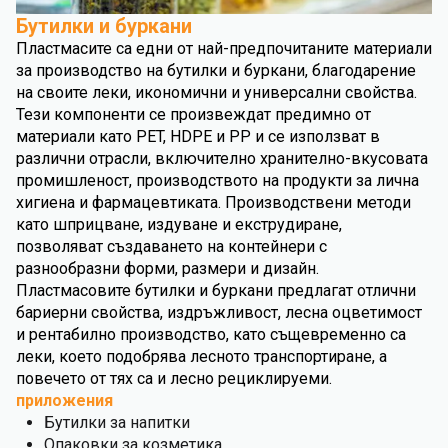
Бутилки и буркани
Пластмасите са едни от най-предпочитаните материали
за производство на бутилки и буркани, благодарение
на своите леки, икономични и универсални свойства.
Тези компоненти се произвеждат предимно от
материали като PET, HDPE и PP и се използват в
различни отрасли, включително хранително-вкусовата
промишленост, производството на продукти за лична
хигиена и фармацевтиката. Производствени методи
като шприцване, издуване и екструдиране,
позволяват създаването на контейнери с
разнообразни форми, размери и дизайн.
Пластмасовите бутилки и буркани предлагат отлични
бариерни свойства, издръжливост, лесна оцветимост
и рентабилно производство, като същевременно са
леки, което подобрява лесното транспортиране, а
повечето от тях са и лесно рециклируеми.
приложения
Бутилки за напитки
Опаковки за козметика