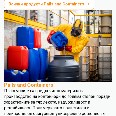
Всички продукти Pails and Containers
Pails and Containers
Пластмасите са предпочитан материал за
производство на контейнери до голяма степен поради
характерните за тях лекота, издържливост и
рентабилност. Полимери като полиетилен и
полипропилен осигуряват универсално решение за