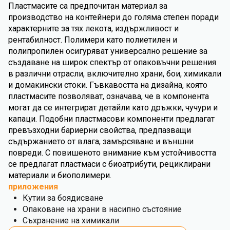
Пластмасите са предпочитан материал за
производство на контейнери до голяма степен поради
характерните за тях лекота, издържливост и
рентабилност. Полимери като полиетилен и
полипропилен осигуряват универсално решение за
създаване на широк спектър от опаковъчни решения
в различни отрасли, включително храни, бои, химикали
и домакински стоки. Гъвкавостта на дизайна, която
пластмасите позволяват, означава, че в компонента
могат да се интегрират детайли като дръжки, чучури и
капаци. Подобни пластмасови компоненти предлагат
превъзходни бариерни свойства, предпазващи
съдържанието от влага, замърсяване и външни
повреди. С повишеното внимание към устойчивостта
се предлагат пластмаси с биоатрибути, рециклирани
материали и биополимери.
приложения
Кутии за боядисване
Опаковане на храни в насипно състояние
Съхранение на химикали