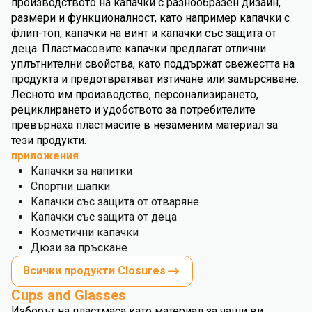
производството на капачки с разнообразен дизайн,
размери и функционалност, като например капачки с
флип-топ, капачки на винт и капачки със защита от
деца. Пластмасовите капачки предлагат отлични
уплътнителни свойства, като поддържат свежестта на
продукта и предотвратяват изтичане или замърсяване.
Лесното им производство, персонализирането,
рециклирането и удобството за потребителите
превърнаха пластмасите в незаменим материал за
тези продукти.
приложения
Капачки за напитки
Спортни шапки
Капачки със защита от отваряне
Капачки със защита от деца
Козметични капачки
Дюзи за пръскане
Всички продукти Closures
Cups and Glasses
Изборът на пластмаса като материал за чаши ви