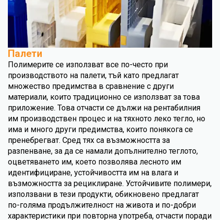
Палети
Полимерите се използват все по-често при
производството на палети, тъй като предлагат
множество предимства в сравнение с други
материали, които традиционно се използват за това
приложение. Това отчасти се дължи на рентабилния
им производствен процес и на тяхното леко тегло, но
има и много други предимства, които понякога се
пренебрегват. Сред тях са възможността за
разпенване, за да се намали допълнително теглото,
оцветяването им, което позволява лесното им
идентифициране, устойчивостта им на влага и
възможността за рециклиране. Устойчивите полимери,
използвани в тези продукти, обикновено предлагат
по-голяма продължителност на живота и по-добри
характеристики при повторна употреба, отчасти поради