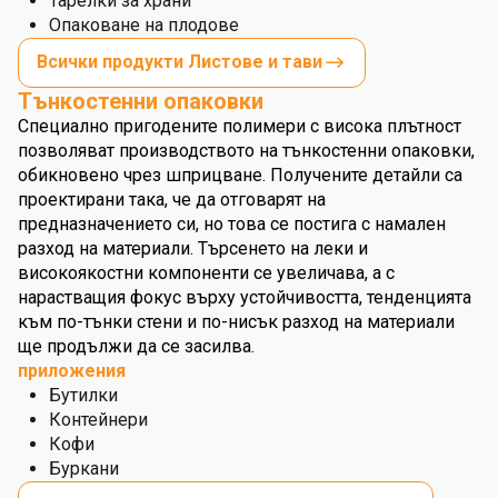
Тарелки за храни
Опаковане на плодове
Всички продукти Листове и тави
Тънкостенни опаковки
Специално пригодените полимери с висока плътност
позволяват производството на тънкостенни опаковки,
обикновено чрез шприцване. Получените детайли са
проектирани така, че да отговарят на
предназначението си, но това се постига с намален
разход на материали. Търсенето на леки и
високоякостни компоненти се увеличава, а с
нарастващия фокус върху устойчивостта, тенденцията
към по-тънки стени и по-нисък разход на материали
ще продължи да се засилва.
приложения
Бутилки
Контейнери
Кофи
Буркани