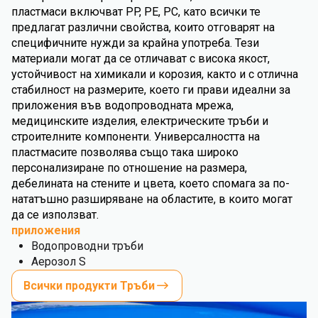
пластмаси включват PP, PE, PC, като всички те
предлагат различни свойства, които отговарят на
специфичните нужди за крайна употреба. Тези
материали могат да се отличават с висока якост,
устойчивост на химикали и корозия, както и с отлична
стабилност на размерите, което ги прави идеални за
приложения във водопроводната мрежа,
медицинските изделия, електрическите тръби и
строителните компоненти. Универсалността на
пластмасите позволява също така широко
персонализиране по отношение на размера,
дебелината на стените и цвета, което спомага за по-
нататъшно разширяване на областите, в които могат
да се използват.
приложения
Водопроводни тръби
Аерозол S
Всички продукти Тръби