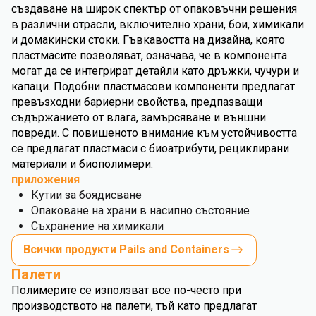
създаване на широк спектър от опаковъчни решения
в различни отрасли, включително храни, бои, химикали
и домакински стоки. Гъвкавостта на дизайна, която
пластмасите позволяват, означава, че в компонента
могат да се интегрират детайли като дръжки, чучури и
капаци. Подобни пластмасови компоненти предлагат
превъзходни бариерни свойства, предпазващи
съдържанието от влага, замърсяване и външни
повреди. С повишеното внимание към устойчивостта
се предлагат пластмаси с биоатрибути, рециклирани
материали и биополимери.
приложения
Кутии за боядисване
Опаковане на храни в насипно състояние
Съхранение на химикали
Всички продукти Pails and Containers
Палети
Полимерите се използват все по-често при
производството на палети, тъй като предлагат