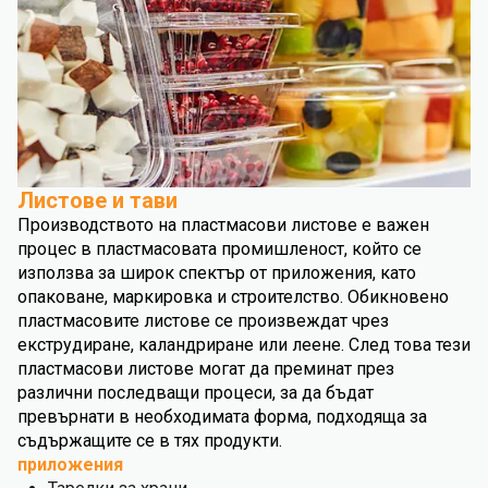
Листове и тави
Производството на пластмасови листове е важен
процес в пластмасовата промишленост, който се
използва за широк спектър от приложения, като
опаковане, маркировка и строителство. Обикновено
пластмасовите листове се произвеждат чрез
екструдиране, каландриране или леене. След това тези
пластмасови листове могат да преминат през
различни последващи процеси, за да бъдат
превърнати в необходимата форма, подходяща за
съдържащите се в тях продукти.
приложения