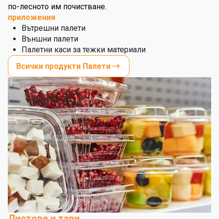
по-лесното им почистване.
приложения
Вътрешни палети
Външни палети
Палетни каси за тежки материали
Всички продукти Палети
Листове и тави