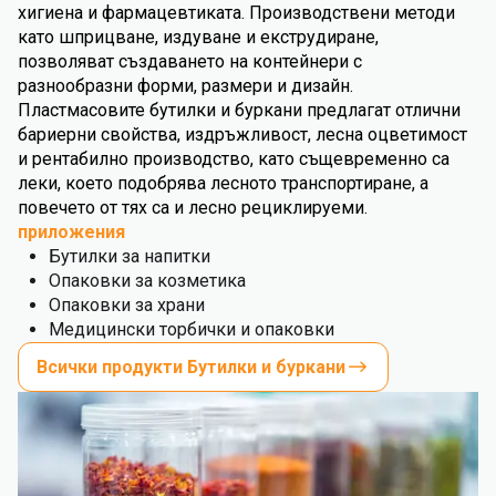
хигиена и фармацевтиката. Производствени методи
като шприцване, издуване и екструдиране,
позволяват създаването на контейнери с
разнообразни форми, размери и дизайн.
Пластмасовите бутилки и буркани предлагат отлични
бариерни свойства, издръжливост, лесна оцветимост
и рентабилно производство, като същевременно са
леки, което подобрява лесното транспортиране, а
повечето от тях са и лесно рециклируеми.
приложения
Бутилки за напитки
Опаковки за козметика
Опаковки за храни
Медицински торбички и опаковки
Всички продукти Бутилки и буркани