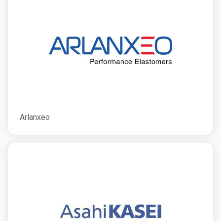
Arlanxeo