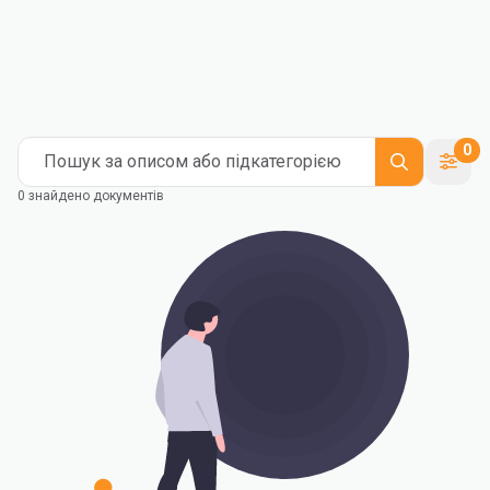
0
Пошук за описом або підкатегорією
0 знайдено документів