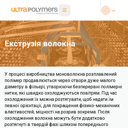
Екструзія волокна
У процесі виробництва моноволокна розплавлений
полімер продавлюється через отвори дуже малого
діаметру в фільєрі, утворюючи безперервні полімерні
нитки, які швидко охолоджуються повітрям. Під час
охолодження їх можна розтягувати, щоб надати їм
певної орієнтації, для покращення фізико-механічних
властивостей, міцності на розрив зокрема. Після
охолодження волокна можуть бути додатково
розтягнуті в твердій фазі шляхом попереднього