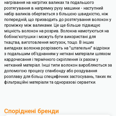
нагрівання на нагрітих валиках та подальшого
розтягування в напрямку руху машини - наступний
набір валиків обертається з більшою швидкістю, ніж
попередній, що призводить до розтягування волокон у
проміжку між валиками. Це ще більше підвищує
міцність волокон на розрив. Волокна намотуються на
бобіни/котушки і можуть бути використані для
ткацтва, виготовлення мотузок, тощо. В інших
випадках волокна розрізають на "штапельні" відрізки
з подальшим об'єднанням у неткані матеріали шляхом
кардочесання і термічного скріплення їх разом у
нетканий матеріал. Інші типи волокон виробляються за
допомогою процесу спанбонду або роздування
розплаву для більш специфічних застосувань, таких як
фільтраційні матеріали та одноразові серветки.
Споріднені бренди