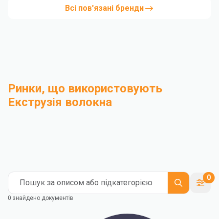
Всі пов'язані бренди
Ринки, що використовують
Екструзія волокна
Компаундування
Промисловість
Medical and Healthcare
Mass Transportation
Flexible Packaging
Rigid Packaging
Consumer Goods
Building & Construction
0
Пошук за описом або підкатегорією
0 знайдено документів