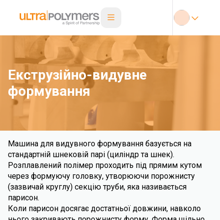
Екструзійно-видувне
формування
Машина для видувного формування базується на
стандартній шнековій парі (циліндр та шнек).
Розплавлений полімер проходить під прямим кутом
через формуючу головку, утворюючи порожнисту
(зазвичай круглу) секцію труби, яка називається
парисон.
Коли парисон досягає достатньої довжини, навколо
нього закривають порожнисту форму. Форма щільно