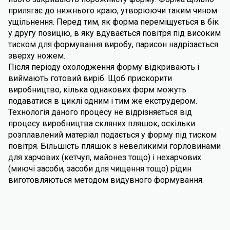
прилягає до нижнього краю, утворюючи таким чином
ущільнення. Перед тим, як форма переміщується в бік
у другу позицію, в яку вдувається повітря під високим
тиском для формування виробу, парисон надрізається
зверху ножем.
Після періоду охолодження форму відкривають і
виймають готовий виріб. Щоб прискорити
виробництво, кілька однакових форм можуть
подаватися в циклі одним і тим же екструдером.
Технологія даного процесу не відрізняється від
процесу виробництва скляних пляшок, оскільки
розплавлений матеріал подається у форму під тиском
повітря. Більшість пляшок з невеликими горловинами
для харчових (кетчуп, майонез тощо) і нехарчових
(миючі засоби, засоби для чищення тощо) рідин
виготовляються методом видувного формування.