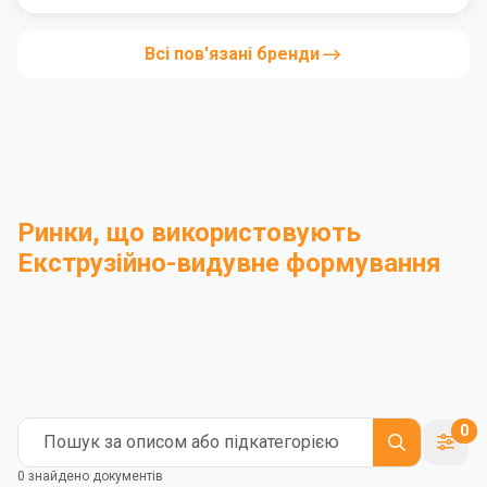
Всі пов'язані бренди
Ринки, що використовують
Екструзійно-видувне формування
Компаундування
Промисловість
Medical and Healthcare
Mass Transportation
Flexible Packaging
Rigid Packaging
Consumer Goods
Building & Construction
0
Пошук за описом або підкатегорією
0 знайдено документів