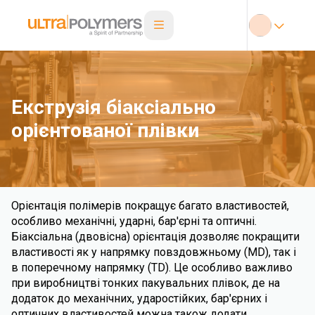
Екструзія біаксіально
орієнтованої плівки
Орієнтація полімерів покращує багато властивостей,
особливо механічні, ударні, бар'єрні та оптичні.
Біаксіальна (двовісна) орієнтація дозволяє покращити
властивості як у напрямку повздовжньому (MD), так і
в поперечному напрямку (TD). Це особливо важливо
при виробництві тонких пакувальних плівок, де на
додаток до механічних, ударостійких, бар'єрних і
оптичних властивостей можна також додати