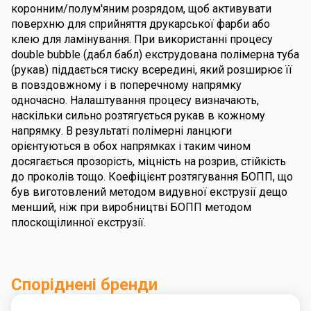
коронним/полум'яним розрядом, щоб активувати
поверхню для сприйняття друкарської фарби або
клею для ламінування. При використанні процесу
double bubble (дабл бабл) екструдована полімерна туба
(рукав) піддається тиску всередині, який розширює її
в повздовжному і в поперечному напрямку
одночасно. Налаштування процесу визначають,
наскільки сильно розтягується рукав в кожному
напрямку. В результаті полімерні ланцюги
орієнтуються в обох напрямках і таким чином
досягається прозорість, міцність на розрив, стійкість
до проколів тощо. Коефіцієнт розтягування БОПП, що
був виготовлений методом видувної екструзії дещо
менший, ніж при виробництві БОПП методом
плоскощілинної екструзії.
Споріднені бренди