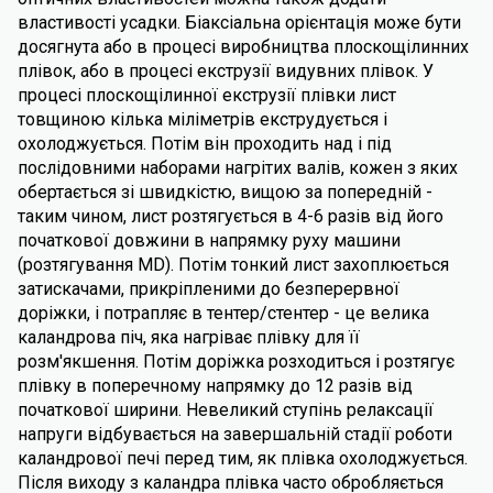
властивості усадки. Біаксіальна орієнтація може бути
досягнута або в процесі виробництва плоскощілинних
плівок, або в процесі екструзії видувних плівок. У
процесі плоскощілинної екструзії плівки лист
товщиною кілька міліметрів екструдується і
охолоджується. Потім він проходить над і під
послідовними наборами нагрітих валів, кожен з яких
обертається зі швидкістю, вищою за попередній -
таким чином, лист розтягується в 4-6 разів від його
початкової довжини в напрямку руху машини
(розтягування MD). Потім тонкий лист захоплюється
затискачами, прикріпленими до безперервної
доріжки, і потрапляє в тентер/стентер - це велика
каландрова піч, яка нагріває плівку для її
розм'якшення. Потім доріжка розходиться і розтягує
плівку в поперечному напрямку до 12 разів від
початкової ширини. Невеликий ступінь релаксації
напруги відбувається на завершальній стадії роботи
каландрової печі перед тим, як плівка охолоджується.
Після виходу з каландра плівка часто обробляється