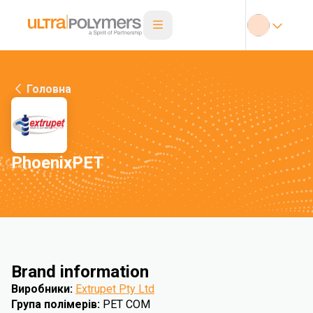
Головна
PhoenixPET
Brand information
Виробники
:
Extrupet Pty Ltd
Група полімерів
:
PET COM