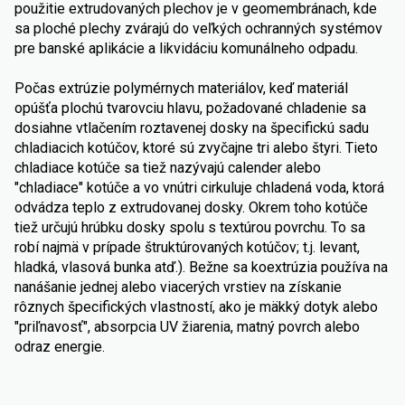
použitie extrudovaných plechov je v geomembránach, kde
sa ploché plechy zvárajú do veľkých ochranných systémov
pre banské aplikácie a likvidáciu komunálneho odpadu.
Počas extrúzie polymérnych materiálov, keď materiál
opúšťa plochú tvarovciu hlavu, požadované chladenie sa
dosiahne vtlačením roztavenej dosky na špecifickú sadu
chladiacich kotúčov, ktoré sú zvyčajne tri alebo štyri. Tieto
chladiace kotúče sa tiež nazývajú calender alebo
"chladiace" kotúče a vo vnútri cirkuluje chladená voda, ktorá
odvádza teplo z extrudovanej dosky. Okrem toho kotúče
tiež určujú hrúbku dosky spolu s textúrou povrchu. To sa
robí najmä v prípade štruktúrovaných kotúčov; t.j. levant,
hladká, vlasová bunka atď.). Bežne sa koextrúzia používa na
nanášanie jednej alebo viacerých vrstiev na získanie
rôznych špecifických vlastností, ako je mäkký dotyk alebo
"priľnavosť", absorpcia UV žiarenia, matný povrch alebo
odraz energie.