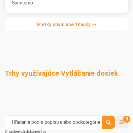
Sumitomo
Všetky súvisiace značky
Trhy využívajúce Vytláčanie dosiek
Kompaundácia
Priemyselné
Medical and Healthcare
Mass Transportation
Flexible Packaging
Rigid Packaging
Consumer Goods
Building & Construction
0
Hľadanie podľa popisu alebo podkategórie
0 nájdených dokumentov