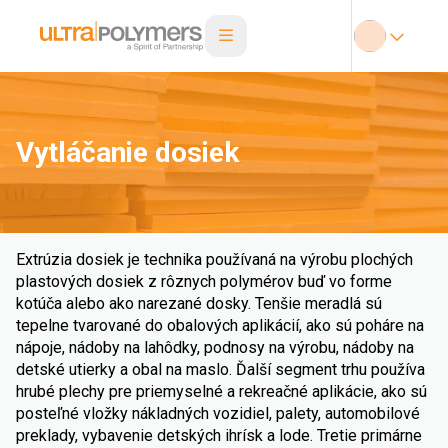
Vytláčanie dosiek
Extrúzia dosiek je technika používaná na výrobu plochých
plastových dosiek z rôznych polymérov buď vo forme
kotúča alebo ako narezané dosky. Tenšie meradlá sú
tepelne tvarované do obalových aplikácií, ako sú poháre na
nápoje, nádoby na lahôdky, podnosy na výrobu, nádoby na
detské utierky a obal na maslo. Ďalší segment trhu používa
hrubé plechy pre priemyselné a rekreačné aplikácie, ako sú
posteľné vložky nákladných vozidiel, palety, automobilové
preklady, vybavenie detských ihrísk a lode. Tretie primárne