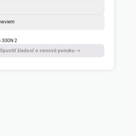
 neviem
G 300N 2
Spustiť žiadosť o cenovú ponuku