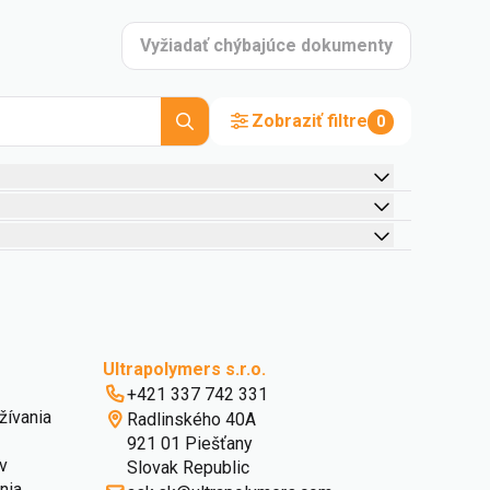
Vyžiadať chýbajúce dokumenty
Zobraziť filtre
0
Ultrapolymers s.r.o.
+421 337 742 331
ívania
Radlinského 40A
921 01 Piešťany
v
Slovak Republic
nia