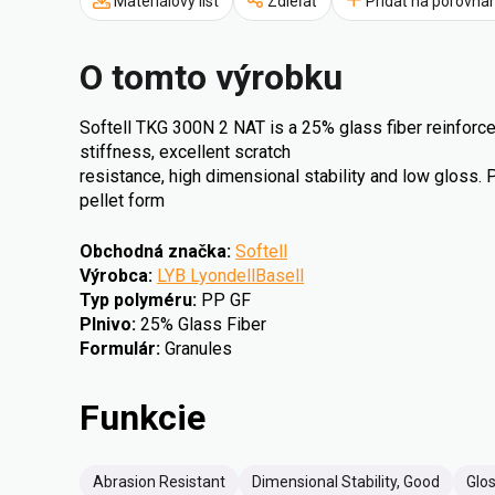
Materiálový list
Zdieľať
Pridať na porovna
O tomto výrobku
Softell TKG 300N 2 NAT is a 25% glass fiber reinforc
stiffness, excellent scratch
resistance, high dimensional stability and low gloss. P
pellet form
Obchodná značka
:
Softell
Výrobca
:
LYB LyondellBasell
Typ polyméru
:
PP GF
Plnivo
:
25% Glass Fiber
Formulár
:
Granules
Funkcie
Abrasion Resistant
Dimensional Stability, Good
Glo