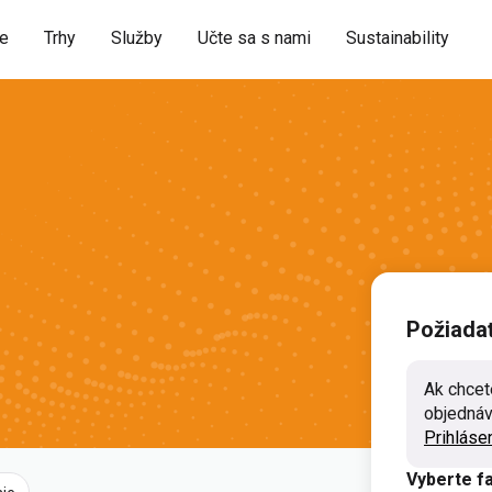
ie
Trhy
Služby
Učte sa s nami
Sustainability
Požiada
Ak chcet
objednávk
Prihláse
Vyberte f