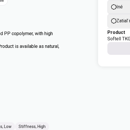
nie
Iné
Zatiaľ
Product
ed PP copolymer, with high
Softell TK
roduct is available as natural,
ss, Low
Stiffness, High