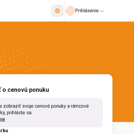
Prihlásenie
ť o cenovú ponuku
e zobraziť svoje cenové ponuky a rámcové
y, prihláste sa.
nie
arbu