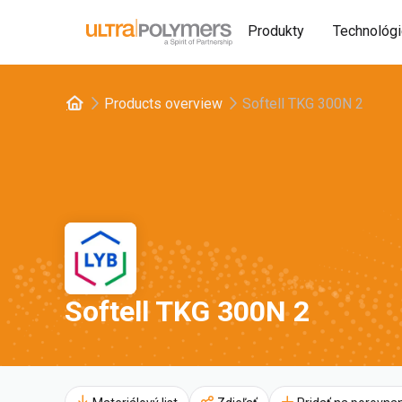
Produkty
Technológ
Products overview
Softell TKG 300N 2
Softell TKG 300N 2