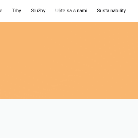
ie
Trhy
Služby
Učte sa s nami
Sustainability