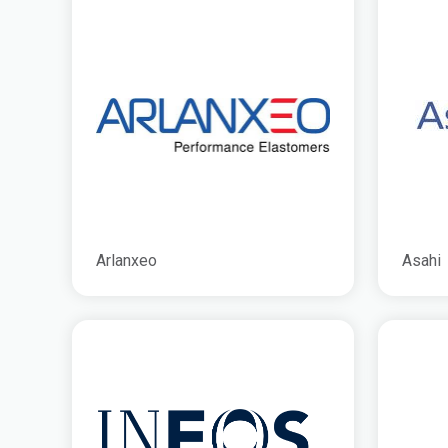
Arlanxeo
Asahi