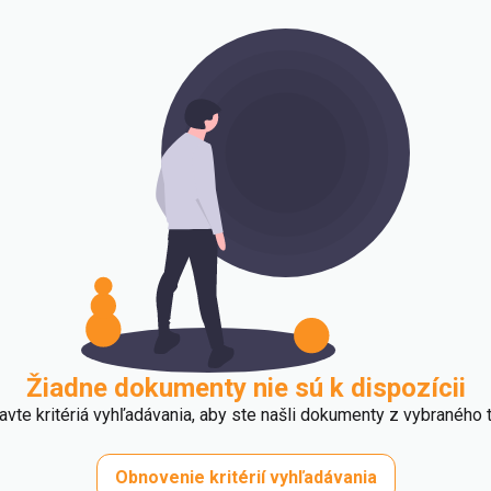
Žiadne dokumenty nie sú k dispozícii
avte kritériá vyhľadávania, aby ste našli dokumenty z vybraného t
Obnovenie kritérií vyhľadávania