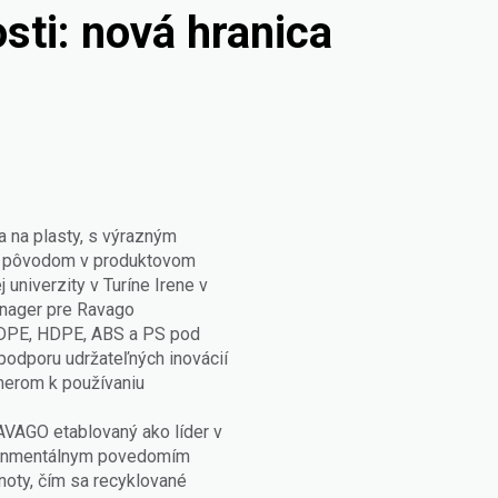
sti: nová hranica
sa na plasty, s výrazným
 S pôvodom v produktovom
 univerzity v Turíne Irene v
anager pre Ravago
 LDPE, HDPE, ABS a PS pod
 podporu udržateľných inovácií
merom k používaniu
AVAGO etablovaný ako líder v
ironmentálnym povedomím
dnoty, čím sa recyklované