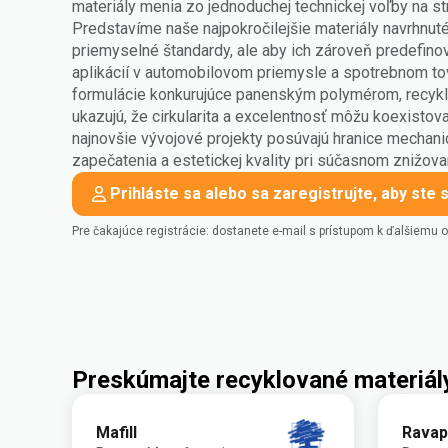
materiály menia zo jednoduchej technickej voľby na st
Predstavíme naše najpokročilejšie materiály navrhnuté 
priemyselné štandardy, ale aby ich zároveň predefin
aplikácií v automobilovom priemysle a spotrebnom to
formulácie konkurujúce panenským polymérom, recyk
ukazujú, že cirkularita a excelentnosť môžu koexisto
najnovšie vývojové projekty posúvajú hranice mechani
zapečatenia a estetickej kvality pri súčasnom znižov
Prihláste sa alebo sa zaregistrujte, aby ste s
Pre čakajúce registrácie: dostanete e-mail s prístupom k ďalšiemu 
Preskúmajte recyklované materiá
Mafill
Ravap