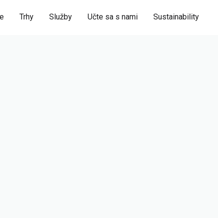
ie
Trhy
Služby
Učte sa s nami
Sustainability