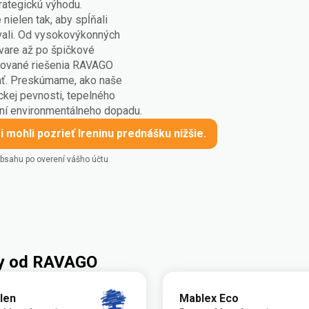
rategickú výhodu.
nielen tak, aby spĺňali
ovali. Od vysokovýkonných
vare až po špičkové
lované riešenia RAVAGO
vať. Preskúmame, ako naše
ckej pevnosti, tepelného
aní environmentálneho dopadu.
i mohli pozrieť Ireninu prednášku nižšie.
obsahu po overení vášho účtu
ly od RAVAGO
len
Mablex Eco