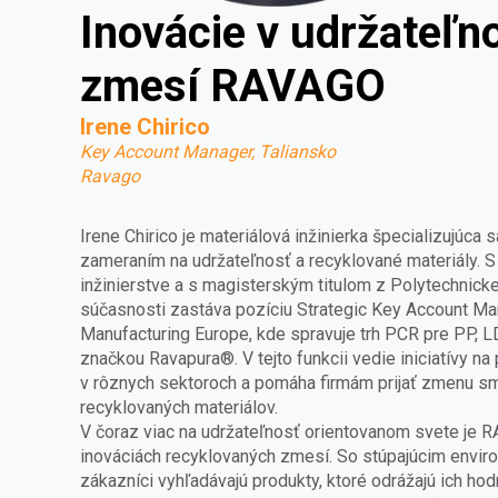
Inovácie v udržateľno
zmesí RAVAGO
Irene Chirico
Key Account Manager, Taliansko
Ravago
Irene Chirico je materiálová inžinierka špecializujúca 
zameraním na udržateľnosť a recyklované materiály.
inžinierstve a s magisterským titulom z Polytechnickej
súčasnosti zastáva pozíciu Strategic Key Account M
Manufacturing Europe, kde spravuje trh PCR pre PP,
značkou Ravapura®. V tejto funkcii vedie iniciatívy na
v rôznych sektoroch a pomáha firmám prijať zmenu s
recyklovaných materiálov.
V čoraz viac na udržateľnosť orientovanom svete je R
inováciách recyklovaných zmesí. So stúpajúcim env
zákazníci vyhľadávajú produkty, ktoré odrážajú ich ho