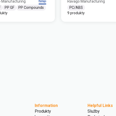
 Manufacturing
Ravago Manufacturing
F
PP GF
PP Compounds
PC/ABS
dukty
9 produkty
Information
Helpful Links
Produkty
Služby