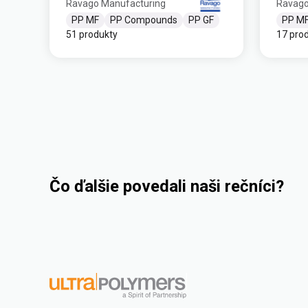
Ravago Manufacturing
Ravago
PP MF
PP Compounds
PP GF
PP M
51 produkty
17 pro
Čo ďalšie povedali naši rečníci?