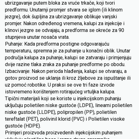
ubrizgavanje putem bloka za vruće trkače, koji tvori
predformu. Unutarnji promjer stvara se iglom (ili klinom
jezgre), dok šupljina za ubrizgavanje oblikuje vanjski
promjer. Nakon određenog vremena, kalupi za injekcije i
klinovi jezgre se odvajaju, a predforma se okreće za 90
stupnjeva unutar nosača vrata.
Puhanje: Kada predforma postigne odgovarajuću
temperaturu, spremna je za puhanje u konačni oblik. Unutar
područja kalupa za puhanje, kalupi se zatvaraju i primjenjuju
dvije razine tlaka zraka za puhanje predforme po obodu.
Izbacivanje: Nakon perioda hlađenja, kalupi se otvaraju, a
gotov proizvod se uklanja ili kroz žljebove za ispuštanje ili
uz pomoć robotike. U praksi se ove tri faze izvode
istovremeno korištenjem rotirajućeg vrtuljka kalupa.
Tipični materijali koji se koriste u injekcijskom puhanju
uključuju polietilen niske gustoće (LDPE), linearni polietilen
niske gustoće (LLDPE), polipropilen (PP), polietilen
tereftalat (PET), polivinil klorid (PVC) i Polietilen visoke
gustoće (HDPE).
Primjeri proizvoda proizvedenih injekcijskim puhanjem