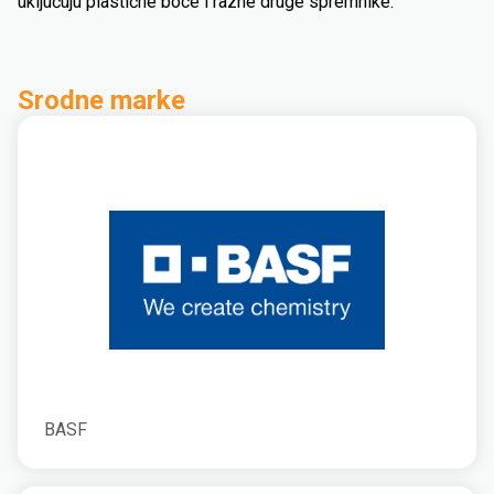
uključuju plastične boce i razne druge spremnike.
Srodne marke
BASF