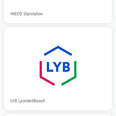
INEOS Styrolution
LYB LyondellBasell