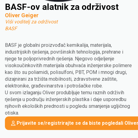
BASF-ov alatnik za održivost
Oliver Geiger
Viši voditelj za održivost
BASF
BASF je globalni proizvođač kemikalija, materijala,
industrijskih rješenja, površinskih tehnologija, prehrane i
njege te poljoprivrednih rješenja. Njegovo odjeljenje
visokoučinkovitih materijala obuhvaća inženjerske polimere
kao što su poliamidi, polisulfoni, PBT, POM i mnogi drugi,
dizajnirani za tržišta mobilnosti, zdravstvene zaštite,
elektronike, građevinarstva i potrošačke robe.
U svom izlaganju Oliver produbljuje temu raznih održivih
rješenja u području inženjerskih plastika i daje usporedbu
njihovih ekoloških prednosti u pogledu smanjenja ugljičnog
otiska.
Prijavite se/registrirajte se da biste pogledali Oli