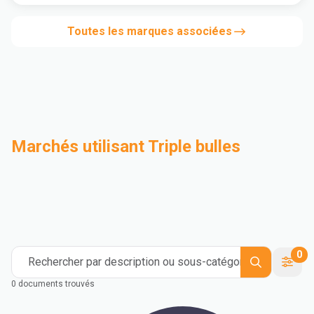
Toutes les marques associées
Marchés utilisant Triple bulles
Compoundage
Industriel
Medical and Healthcare
Mass Transportation
Flexible Packaging
Rigid Packaging
Consumer Goods
Building & Construction
0
Rechercher par description ou sous-catégorie
0 documents trouvés