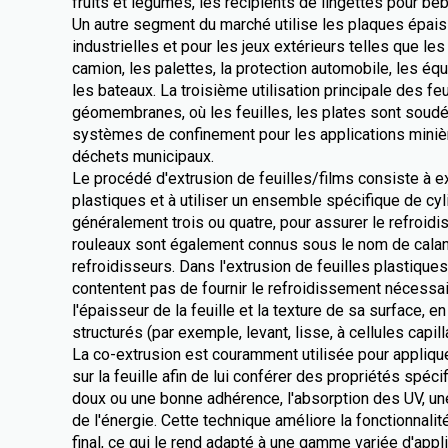
fruits et légumes, les récipients de lingettes pour bé
Un autre segment du marché utilise les plaques épai
industrielles et pour les jeux extérieurs telles que l
camion, les palettes, la protection automobile, les éq
les bateaux. La troisième utilisation principale des fe
géomembranes, où les feuilles, les plates sont soud
systèmes de confinement pour les applications minièr
déchets municipaux.
Le procédé d'extrusion de feuilles/films consiste à 
plastiques et à utiliser un ensemble spécifique de cy
généralement trois ou quatre, pour assurer le refroi
rouleaux sont également connus sous le nom de calan
refroidisseurs. Dans l'extrusion de feuilles plastique
contentent pas de fournir le refroidissement nécessai
l'épaisseur de la feuille et la texture de sa surface, en
structurés (par exemple, levant, lisse, à cellules capill
La co-extrusion est couramment utilisée pour appliqu
sur la feuille afin de lui conférer des propriétés spéci
doux ou une bonne adhérence, l'absorption des UV, une
de l'énergie. Cette technique améliore la fonctionnalité
final, ce qui le rend adapté à une gamme variée d'appli