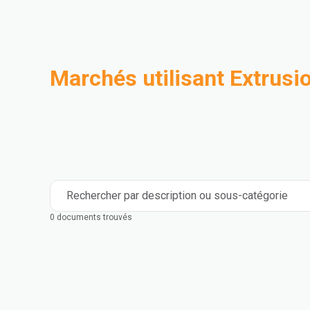
Marchés utilisant Extrusio
Compoundage
Industriel
Medical and Healthcare
Mass Transportation
Flexible Packaging
Rigid Packaging
Consumer Goods
Building & Construction
Rechercher par description ou sous-catégorie
0 documents trouvés