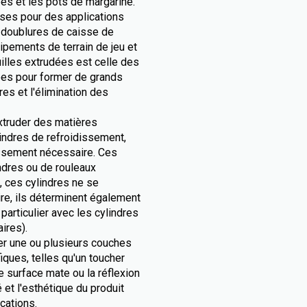
bés et les pots de margarine.
sses pour des applications
es doublures de caisse de
uipements de terrain de jeu et
uilles extrudées est celle des
ées pour former de grands
es et l'élimination des
extruder des matières
lindres de refroidissement,
dissement nécessaire. Ces
dres ou de rouleaux
s, ces cylindres ne se
re, ils déterminent également
 particulier avec les cylindres
aires).
er une ou plusieurs couches
fiques, telles qu'un toucher
 surface mate ou la réflexion
 et l'esthétique du produit
cations.