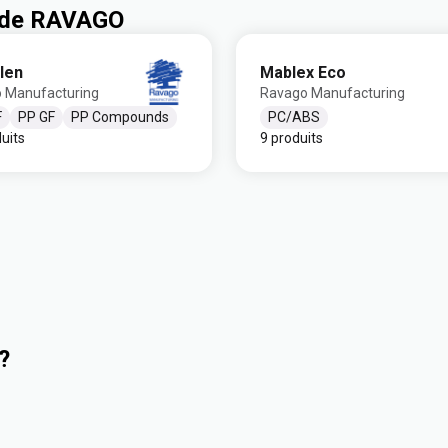
s de RAVAGO
len
Mablex Eco
 Manufacturing
Ravago Manufacturing
F
PP GF
PP Compounds
PC/ABS
uits
9 produits
?