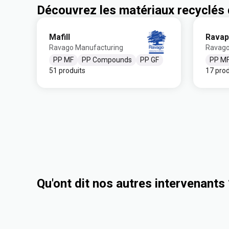
Découvrez les matériaux recyclé
Mafill
Ravap
Ravago Manufacturing
Ravago
PP MF
PP Compounds
PP GF
PP M
51 produits
17 prod
Qu'ont dit nos autres intervenants 