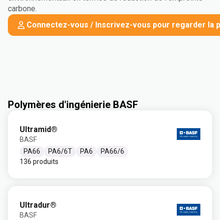
carbone.
Connectez-vous / Inscrivez-vous pour regarder la p
Polymères d'ingénierie BASF
Ultramid®
BASF
PA66
PA6/6T
PA6
PA66/6
136 produits
Ultradur®
BASF