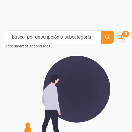
Compounding
Industrial
Medical and Healthcare
Mass Transportation
Flexible Packaging
Rigid Packaging
Consumer Goods
Building & Construction
0
Buscar por descripción o subcategoría
0 documentos encontrados