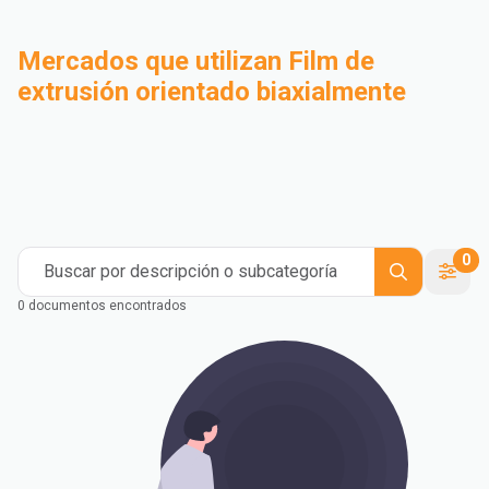
Mercados que utilizan Film de
extrusión orientado biaxialmente
Compounding
Industrial
Medical and Healthcare
Mass Transportation
Flexible Packaging
Rigid Packaging
Consumer Goods
Building & Construction
0
Buscar por descripción o subcategoría
0 documentos encontrados