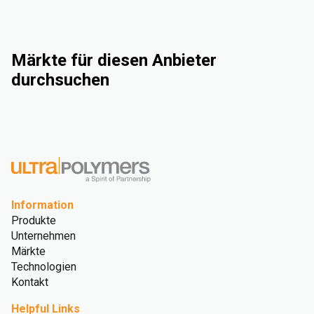
Märkte für diesen Anbieter
durchsuchen
Industrie
Automotive
Consumer Goods
Medical and Healthcare
Information
Produkte
Unternehmen
Märkte
Technologien
Kontakt
Helpful Links