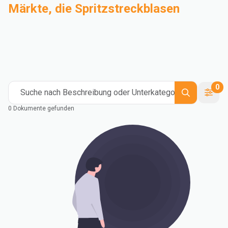
Märkte, die Spritzstreckblasen
Compoundierung
Industrie
Medical and Healthcare
Mass Transportation
Flexible Packaging
Rigid Packaging
Consumer Goods
Building & Construction
0
Suche nach Beschreibung oder Unterkategorie
0 Dokumente gefunden