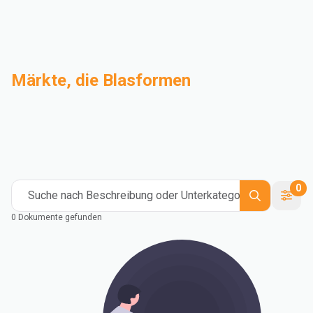
Märkte, die Blasformen
Compoundierung
Industrie
Medical and Healthcare
Mass Transportation
Flexible Packaging
Rigid Packaging
Consumer Goods
Building & Construction
0
Suche nach Beschreibung oder Unterkategorie
0 Dokumente gefunden