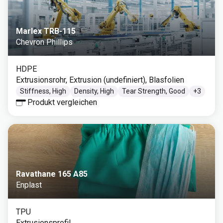
Marlex TRB-115
Chevron Phillips
HDPE
Extrusionsrohr, Extrusion (undefiniert), Blasfolien
Stiffness, High
Density, High
Tear Strength, Good
+
3
Produkt vergleichen
Ravathane 165 A85
Enplast
TPU
Extrusionsprofil