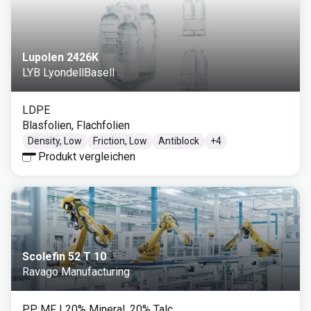
Lupolen 2426K
LYB LyondellBasell
LDPE
Blasfolien, Flachfolien
Density, Low
Friction, Low
Antiblock
+
4
Produkt vergleichen
Scolefin 52 T 10
Ravago Manufacturing
PP MF
| 20% Mineral, 20% Talc