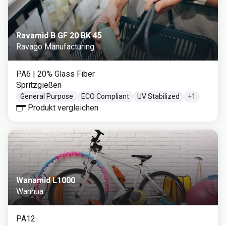
Ravamid B GF 20 BK 45
Ravago Manufacturing
PA6
| 20% Glass Fiber
Spritzgießen
General Purpose
ECO Compliant
UV Stabilized
+
1
Produkt vergleichen
Wanamid L1000
Wanhua
PA12