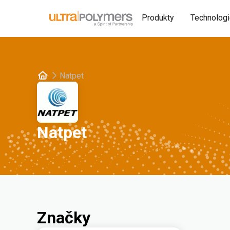
Produkty
Technolog
Natpet
Natpet
Značky