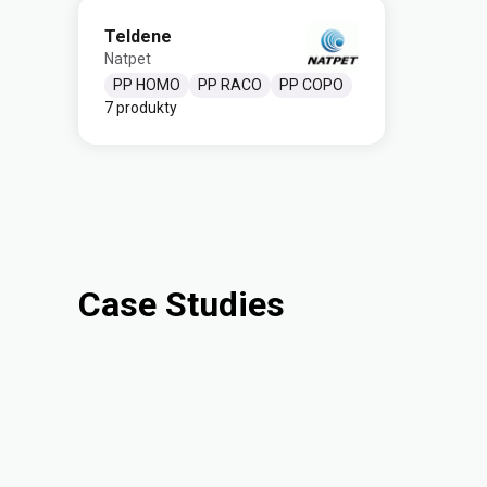
Teldene
Natpet
PP HOMO
PP RACO
PP COPO
7 produkty
Case Studies