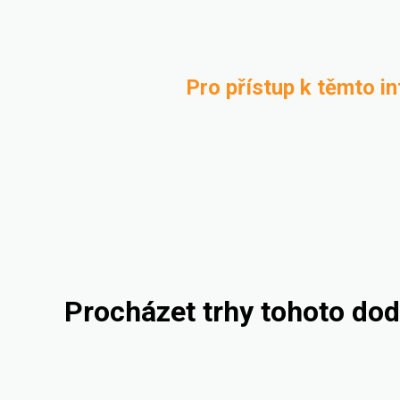
Pro přístup k těmto i
Procházet trhy tohoto dod
Automotive
Kompaundace
Consumer Goods
Rigid Packaging