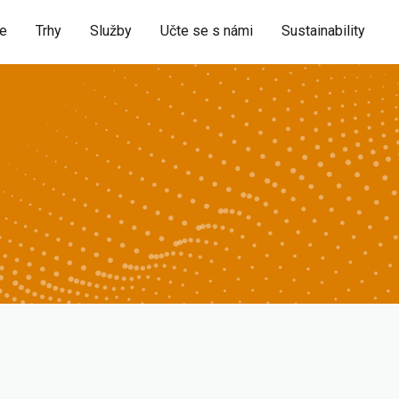
ie
Trhy
Služby
Učte se s námi
Sustainability