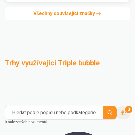
Všechny související značky
Trhy využívající Triple bubble
Kompaundace
Průmysl
Medical and Healthcare
Mass Transportation
Flexible Packaging
Rigid Packaging
Consumer Goods
Building & Construction
0
Hledat podle popisu nebo podkategorie
0 nalezených dokumentů