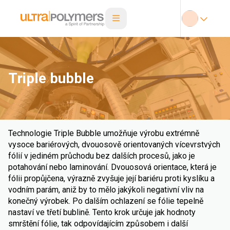
Triple bubble
Technologie Triple Bubble umožňuje výrobu extrémně
vysoce bariérových, dvouosově orientovaných vícevrstvých
fólií v jediném průchodu bez dalších procesů, jako je
potahování nebo laminování. Dvouosová orientace, která je
fólii propůjčena, výrazně zvyšuje její bariéru proti kyslíku a
vodním parám, aniž by to mělo jakýkoli negativní vliv na
konečný výrobek. Po dalším ochlazení se fólie tepelně
nastaví ve třetí bublině. Tento krok určuje jak hodnoty
smrštění fólie, tak odpovídajícím způsobem i další