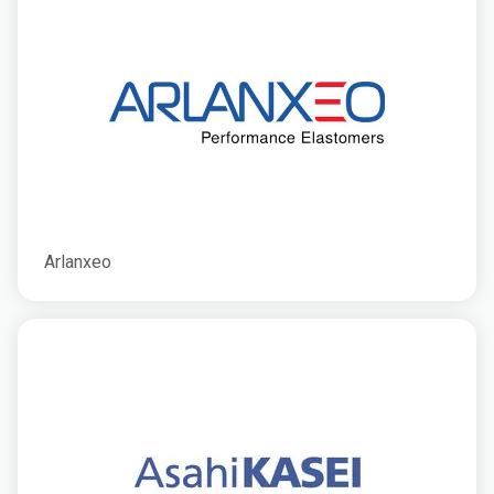
Arlanxeo